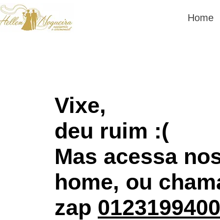
Home
Vixe,
deu ruim :(
Mas acessa no
home, ou cham
zap
012319940