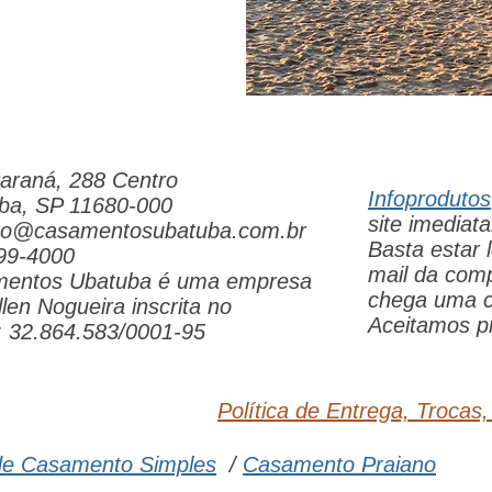
araná, 288 Centro
Infoprodutos
ba, SP 11680-000
site imedia
to@casamentosubatuba.com.br
Basta estar
99-4000
mail da com
entos Ubatuba é uma empresa
chega uma c
len Nogueira inscrita no
Aceitamos pi
 32.864.583/0001-95
Política de Entrega, Trocas
de Casamento Simples
/
Casamento Praiano