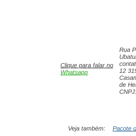
Rua P
Ubatu
conta
Clique para falar no
12 31
Whatsapp
Casam
de Hel
CNPJ:
Veja também:
Pacote 