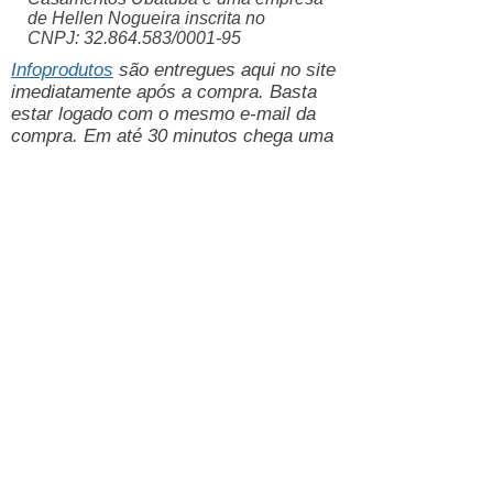
de Hellen Nogueira inscrita no
CNPJ:
32.864.583
/0001-95
Infoprodutos
são entregues aqui no site
imediatamente após a compra. Basta
estar logado com o mesmo e-mail da
compra. Em até 30 minutos chega uma
confirmação por e-mail.
Aceitamos pix, crédito, paypal.
Política de Entrega, Trocas,
devoluções e reembolsos.
Veja também:
Pacote de
Casamento Simples
/
Casamento
Praiano
Site de Casamento Grátis com Lista
de Presente em Dinheiro