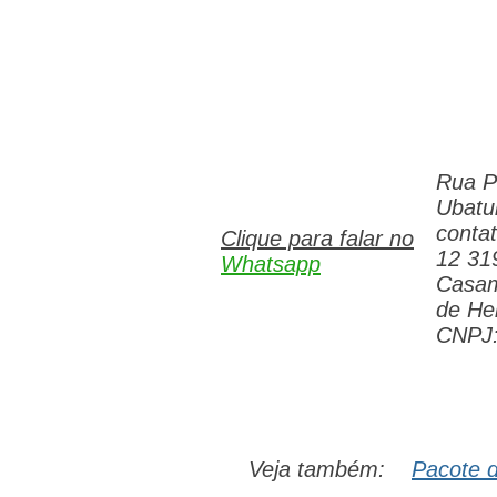
Rua P
Ubatu
conta
Clique para falar no
12 31
Whatsapp
Casam
de Hel
CNPJ:
Veja também:
Pacote 