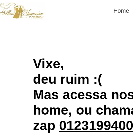
Home
Vixe,
deu ruim :(
Mas acessa no
home, ou cham
zap
012319940