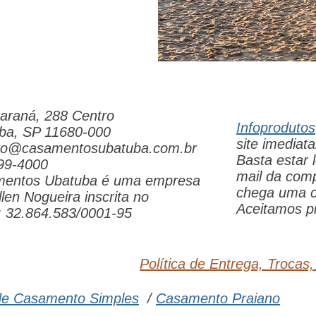
araná, 288 Centro
Infoprodutos
ba, SP 11680-000
site imedia
to@casamentosubatuba.com.br
Basta estar
99-4000
mail da com
entos Ubatuba é uma empresa
chega uma c
len Nogueira inscrita no
Aceitamos pi
 32.864.583/0001-95
Política de Entrega, Trocas
de Casamento Simples
/
Casamento Praiano