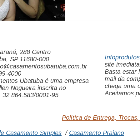
araná, 288 Centro
Infoprodutos
ba, SP 11680-000
site imedia
to@casamentosubatuba.com.br
Basta estar
99-4000
mail da com
entos Ubatuba é uma empresa
chega uma c
len Nogueira inscrita no
Aceitamos pi
 32.864.583/0001-95
Política de Entrega, Trocas
de Casamento Simples
/
Casamento Praiano