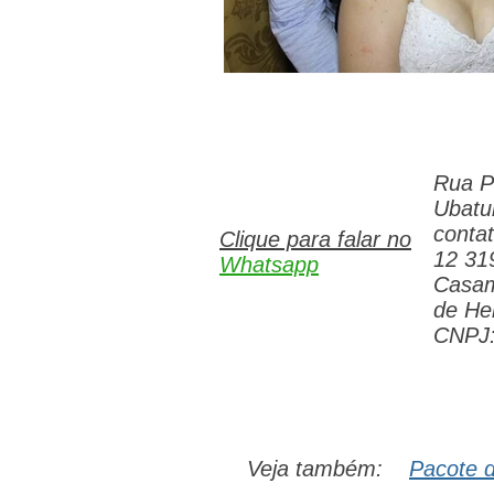
Rua P
Ubatu
conta
Clique para falar no
12 31
Whatsapp
Casam
de Hel
CNPJ:
Veja também:
Pacote 