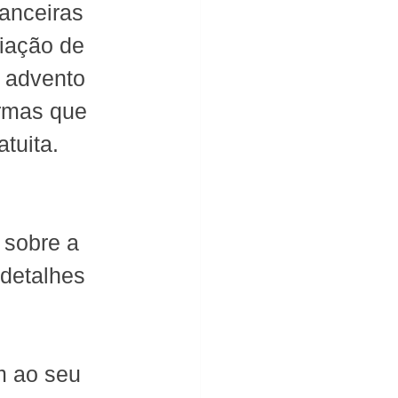
anceiras 
iação de 
 advento 
ormas que 
tuita. 
 sobre a 
detalhes 
m ao seu 