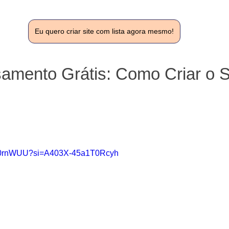
Eu quero criar site com lista agora mesmo!
samento Grátis: Como Criar o 
B40rnWUU?si=A403X-45a1T0Rcyh