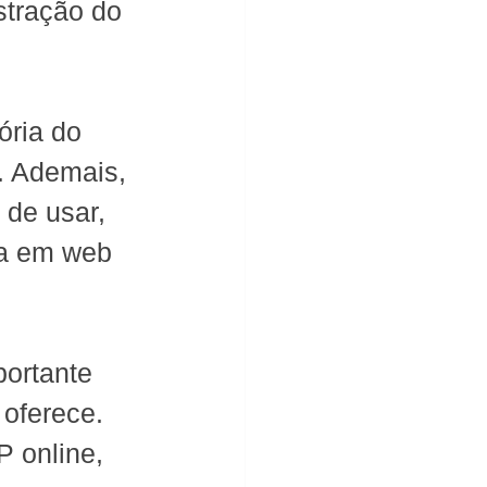
stração do 
ória do 
. Ademais, 
 de usar, 
a em web 
portante 
oferece. 
 online, 