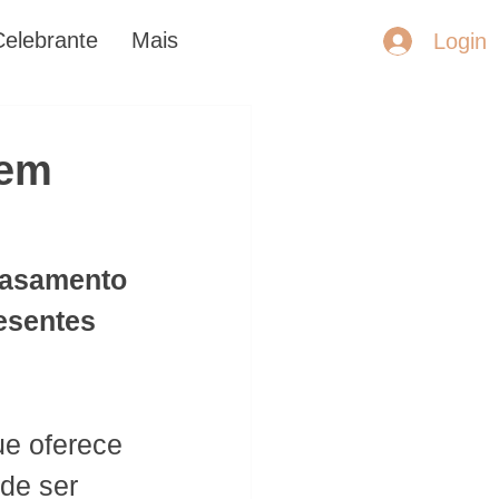
Celebrante
Mais
Login
 em
casamento 
resentes
e oferece 
de ser 