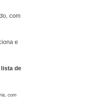
do, com 
ciona e 
lista de 
ria, com 