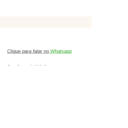
Clique para falar no
Whatsapp
Rua Paraná, 288 Centro
Ubatuba, SP
11680-000
contato@casamentosubatuba.com.br
12 3199-4000
Casamentos Ubatuba é uma empresa
de Hellen Nogueira inscrita no
CNPJ:
32.864.583
/0001-95
Infoprodutos
são entregues aqui no site
imediatamente após a compra. Basta
estar logado com o mesmo e-mail da
compra. Em até 30 minutos chega uma