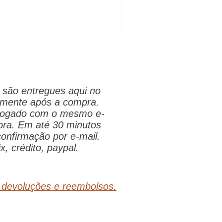
 casamento Quanto custa um
casamento na praia para 30 pessoas Conclu
são entregues aqui no
tamente após a compra.
 logado com o mesmo e-
pra. Em até 30 minutos
onfirmação por e-mail.
x, crédito, paypal.
, devoluções e reembolsos.