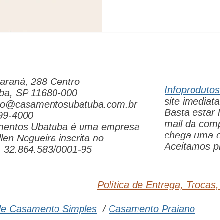
Como economizar Pacote de
araná, 288 Centro
Infoprodutos
ba, SP 11680-000
site imedia
to@casamentosubatuba.com.br
Basta estar
99-4000
mail da com
entos Ubatuba é uma empresa
chega uma c
len Nogueira inscrita no
Aceitamos pi
 32.864.583/0001-95
Política de Entrega, Trocas
de Casamento Simples
/
Casamento Praiano