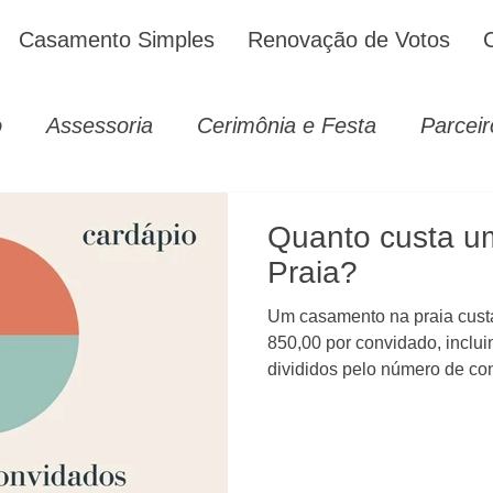
Casamento Simples
Renovação de Votos
o
Assessoria
Cerimônia e Festa
Parceir
Quanto custa u
Praia?
Um casamento na praia cust
850,00 por convidado, inclui
divididos pelo número de co
buffet, decoração, foto, film
entre outros. Índice do artig
Qual o gasto médio com os pr
cálculo e orçamentos e fico