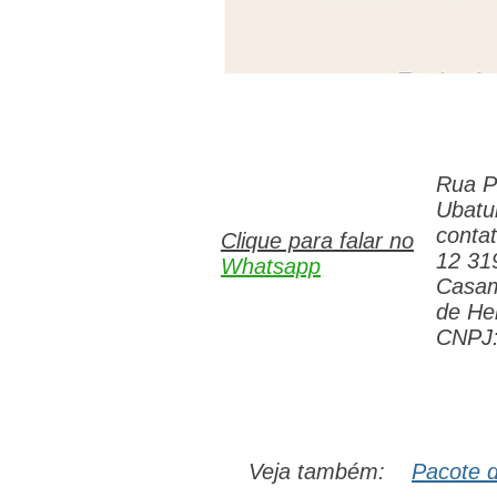
Rua P
Ubatu
conta
Clique para falar no
12 31
Whatsapp
Casam
de Hel
CNPJ:
Veja também:
Pacote 