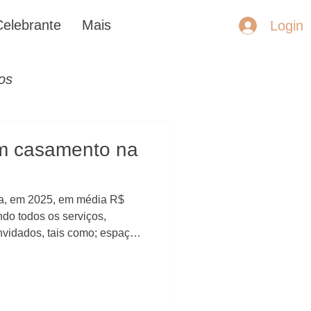
Celebrante
Mais
Login
os
m casamento na
a, em 2025, em média R$
ndo todos os serviços,
nvidados, tais como; espaço,
agem, assessoria, celebrante
o Quanto custa casar na praia?
incipais contratos? Fiz esse
u muito caro Organizem-se