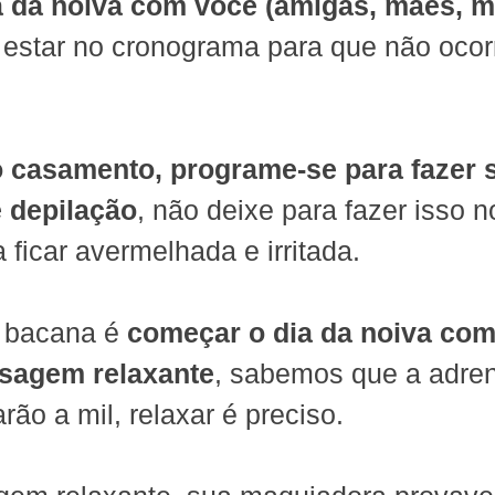
a da noiva com você (amigas, mães, m
 estar no cronograma para que não oco
 casamento, programe-se para fazer 
 depilação
, não deixe para fazer isso no
 ficar avermelhada e irritada.
 bacana é 
começar o dia da noiva co
ssagem relaxante
, sabemos que a adren
rão a mil, relaxar é preciso.