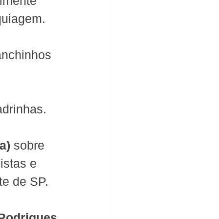
lmente 
quiagem.
anchinhos 
drinhas.
a) 
sobre 
istas e 
te de SP.
 Rodrigues 