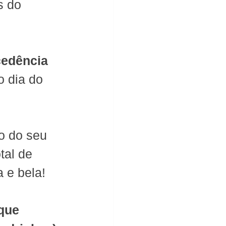
s do 
edência 
 dia do 
o do seu 
tal de 
 e bela!
que 