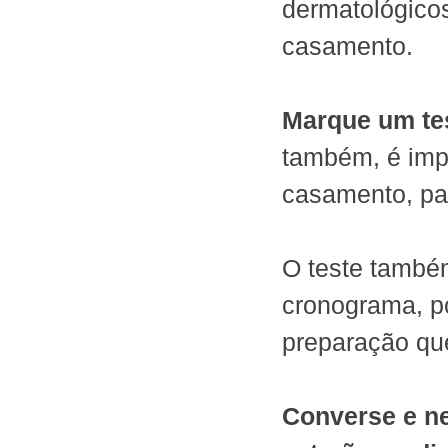
dermatológicos
casamento.
Marque um te
também, é impo
casamento, par
O teste també
cronograma, po
preparação que
Converse e n