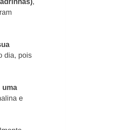
adrinhas)
, 
rram 
sua 
 dia, pois 
m uma 
alina e 