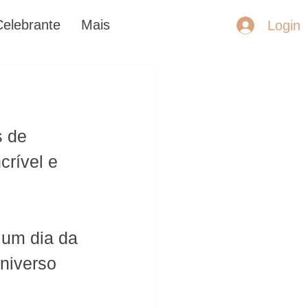
Celebrante
Mais
Login
 de 
crível e 
 um dia da 
niverso 