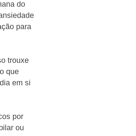
mana do 
ansiedade 
ação para 
so trouxe 
o que 
dia em si 
cos por 
ilar ou 