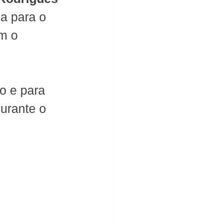
a para o 
m o 
o e para 
urante o 