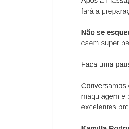
Após a massag
fará a prepara
Não se esque
caem super be
Faça uma paus
Conversamos 
maquiagem e ca
excelentes pro
Kamilla Rodri