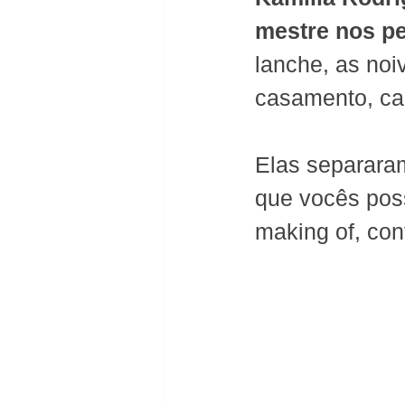
mestre nos p
lanche, as noi
casamento, ca
Elas separaram
que vocês pos
making of, conf